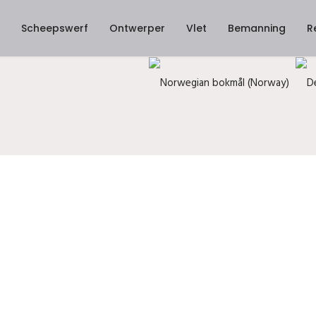
Scheepswerf
Ontwerper
Vlet
Bemanning
R
Selecteer de taal